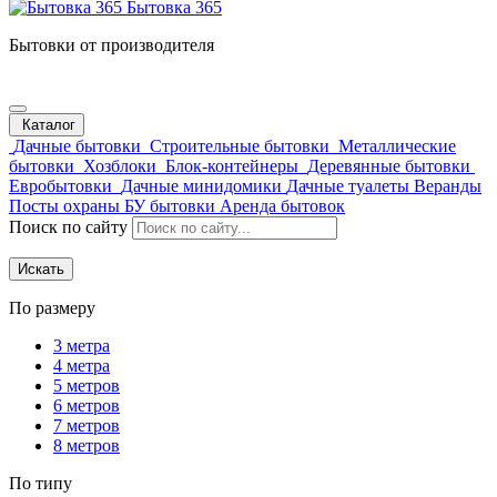
Бытовка 365
Бытовки от производителя
Каталог
Дачные бытовки
Строительные бытовки
Металлические
бытовки
Хозблоки
Блок-контейнеры
Деревянные бытовки
Евробытовки
Дачные минидомики
Дачные туалеты
Веранды
Посты охраны
БУ бытовки
Аренда бытовок
Поиск по сайту
Искать
По размеру
3 метра
4 метра
5 метров
6 метров
7 метров
8 метров
По типу