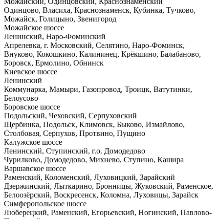
Можайский, Одинцовский, Краснознаменский
Одинцово, Власиха, Краснознаменск, Кубинка, Тучково,
Можайск, Голицыно, Звенигород
Можайское шоссе
Ленинский, Наро-Фоминский
Апрелевка, г. Московский, Селятино, Наро-Фоминск,
Внуково, Кокошкино, Калининец, Крёкшино, Балабаново,
Боровск, Ермолино, Обнинск
Киевское шоссе
Ленинский
Коммунарка, Мамыри, Газопровод, Троицк, Ватутинки,
Белоусово
Боровское шоссе
Подольский, Чеховский, Серпуховский
Щербинка, Подольск, Климовск, Быково, Измайлово,
Столбовая, Серпухов, Протвино, Пущино
Калужское шоссе
Ленинский, Ступинский, г.о. Домодедово
Чурилково, Домодедово, Михнево, Ступино, Кашира
Варшавское шоссе
Раменский, Коломенский, Луховицкий, Зарайский
Дзержинский, Лыткарино, Бронницы, Жуковский, Раменское,
Белоозёрский, Воскресенск, Коломна, Луховицы, Зарайск
Симферопольское шоссе
Люберецкий, Раменский, Егорьевский, Ногинский, Павлово-