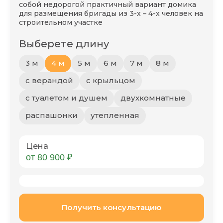
собой недорогой практичный вариант домика
для размещения бригады из 3-х – 4-х человек на
строительном участке
Выберете длину
3 м
4 м
5 м
6 м
7 м
8 м
с верандой
с крыльцом
с туалетом и душем
двухкомнатные
распашонки
утепленная
Цена
от 80 900 ₽
Получить консультацию