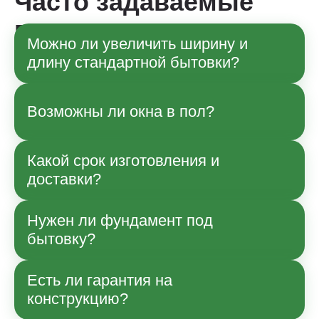
Часто задаваемые
вопросы
Можно ли увеличить ширину и
длину стандартной бытовки?
Да, по согласованию с менеджером
Возможны ли окна в пол?
возможны изменения габаритов в рамках
технологии производства. Точные
параметры и влияние на стоимость
Какой срок изготовления и
Да, возможно.
уточняйте при заказе.
доставки?
Нужен ли фундамент под
Срок зависит от модели и загрузки
бытовку?
производства; ориентиры указаны в
карточке товара. Доставку и сборку
согласуем отдельно по Москве и области.
Есть ли гарантия на
Часто достаточно ровных опор или
конструкцию?
легкого основания; для постоянной
эксплуатации менеджер подскажет