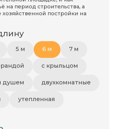
 на период строительства, а
е хозяйственной постройки на
длину
5 м
6 м
7 м
ерандой
с крыльцом
и душем
двухкомнатные
и
утепленная