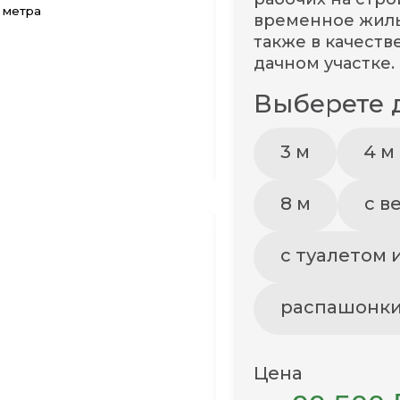
временное жильё
также в качеств
дачном участке.
Выберете 
3 м
4 м
8 м
с в
с туалетом 
распашонк
Цена