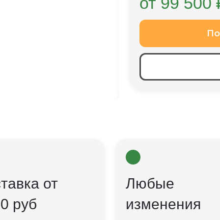
от 99 500 
По
тавка от
Любые
0 руб
изменения