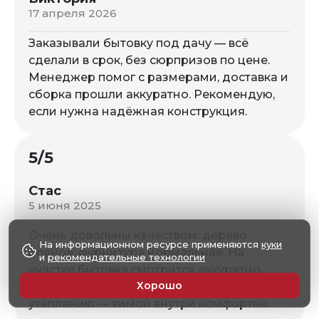
17 апреля 2026
Заказывали бытовку под дачу — всё
сделали в срок, без сюрпризов по цене.
Менеджер помог с размерами, доставка и
сборка прошли аккуратно. Рекомендую,
если нужна надёжная конструкция.
5/5
Стас
5 июня 2025
Очень довольны качеством: дерево
На информационном ресурсе применяются
куки
ровное, фурнитура нормальная. На
и
рекомендательные технологии
участке бытовка смотрится аккуратно.
Хорошо
Отдельное спасибо за консультацию по
утеплению — зимой внутри комфортно.