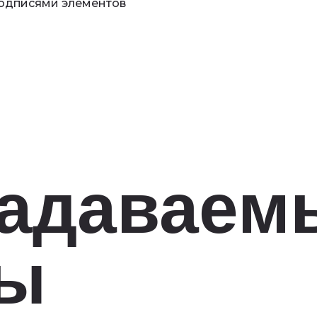
задаваем
сы