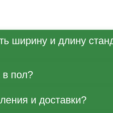
ть ширину и длину стан
джером возможны изменения габарито
 в пол?
тры и влияние на стоимость уточняйт
вления и доставки?