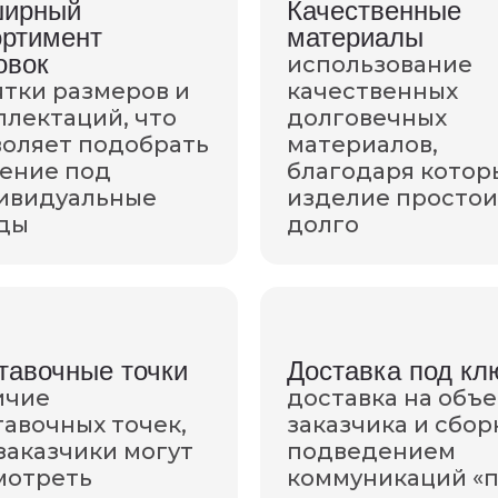
ирный
Качественные
ортимент
материалы
овок
использование
ятки размеров и
качественных
плектаций, что
долговечных
воляет подобрать
материалов,
ение под
благодаря кото
ивидуальные
изделие простои
ды
долго
тавочные точки
Доставка под кл
ичие
доставка на объе
авочных точек,
заказчика и сбор
заказчики могут
подведением
мотреть
коммуникаций «