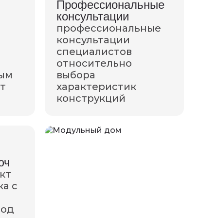
Профессиональные
консультации
профессиональные
консультации
специалистов
относительно
рым
выбора
т
характеристик
конструкций
юч
кт
ка с
под