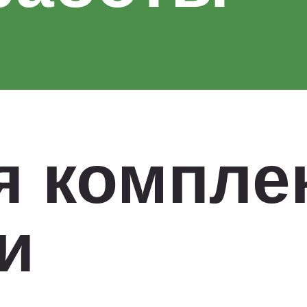
я компле
и