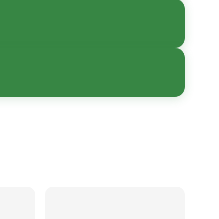
ны в карточке товара.
нной эксплуатации
вки и комплектации —