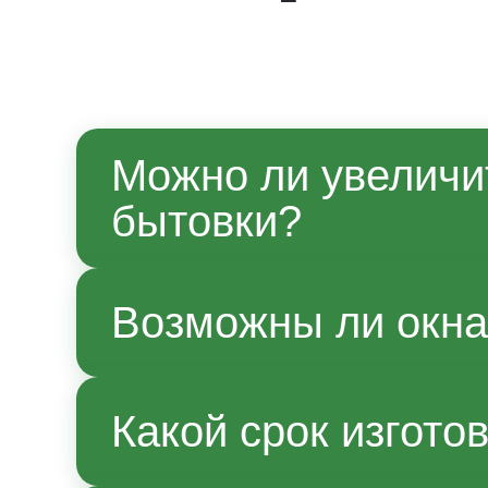
Можно ли увеличи
бытовки?
Да, по согласованию с мене
Возможны ли окна
производства. Точные параме
Да, возможно.
Какой срок изгото