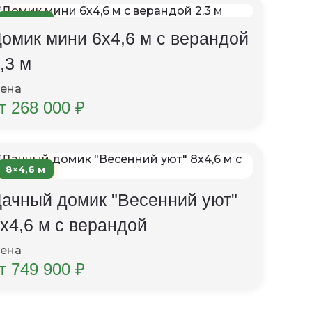
6×4,6 м
омик мини 6х4,6 м с верандой
,3 м
ена
т 268 000 ₽
8×4,6 м
ачный домик "Весенний уют"
х4,6 м с верандой
ена
т 749 900 ₽