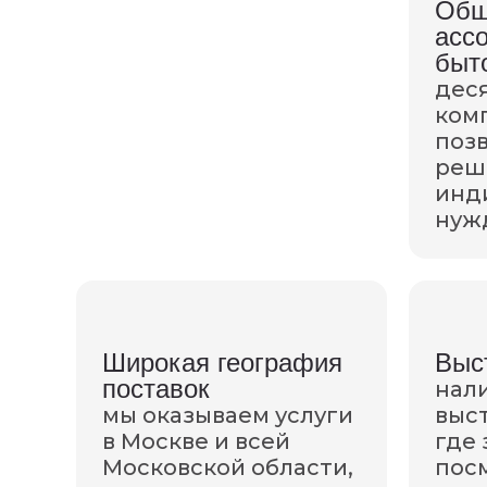
Обш
асс
быт
дес
ком
поз
реш
инд
нуж
Широкая география
Выс
поставок
нал
мы оказываем услуги
выст
в Москве и всей
где 
Московской области,
пос