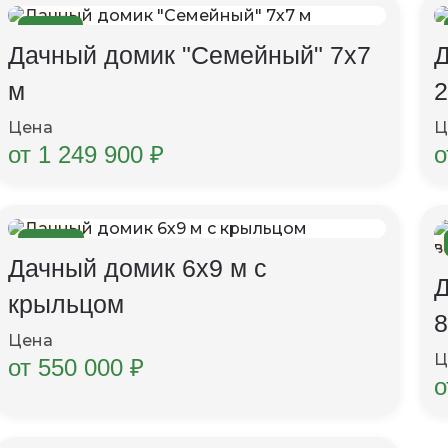
7×7 м
Дачный домик "Семейный" 7х7
Д
м
2
Цена
Ц
от 1 249 900 ₽
о
6×9 м
Дачный домик 6х9 м с
Д
крыльцом
8
Цена
Ц
от 550 000 ₽
о