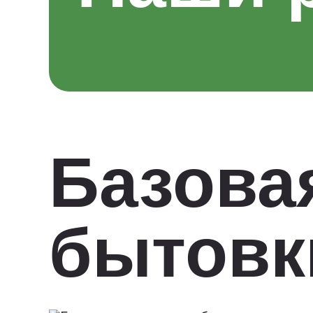
Базова
бытовк