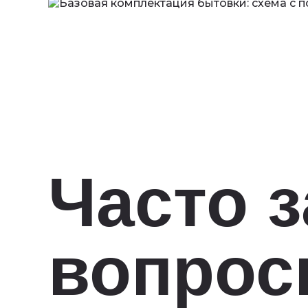
Часто 
вопро