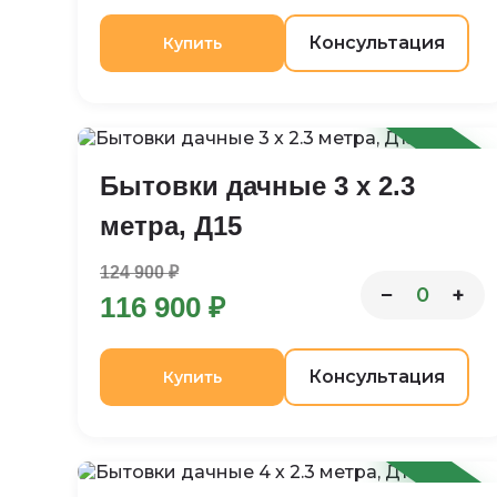
Консультация
Купить
-6%
Бытовки дачные 3 х 2.3
метра, Д15
124 900 ₽
−
+
0
116 900 ₽
Консультация
Купить
-8%