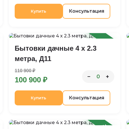
Консультация
Купить
-9%
Бытовки дачные 4 х 2.3
метра, Д11
110 900 ₽
−
+
0
100 900 ₽
Консультация
Купить
-14%