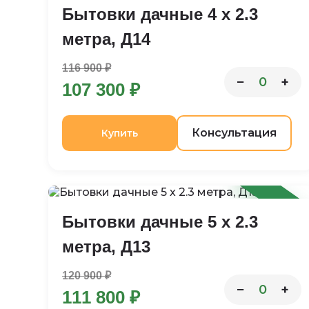
Бытовки дачные 4 х 2.3
метра, Д14
116 900 ₽
−
+
0
107 300 ₽
Консультация
Купить
-8%
Бытовки дачные 5 х 2.3
метра, Д13
120 900 ₽
−
+
0
111 800 ₽