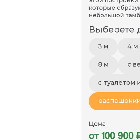
этой постройки
которые образу
небольшой тамбу
Выберете 
3 м
4 м
8 м
с в
с туалетом 
распашонк
Цена
от 100 900 