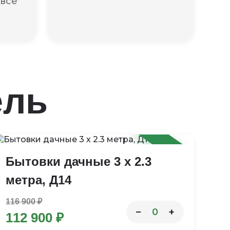
 все
ель
-3%
Бытовки дачные 3 х 2.3
метра, Д14
116 900 ₽
−
+
0
112 900 ₽