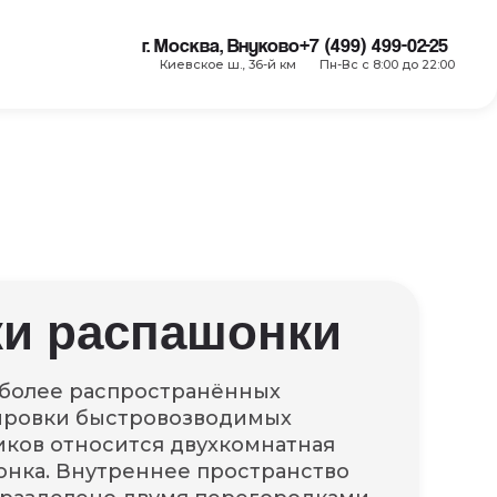
г. Москва, Внуково
+7 (499) 499-02-25
Киевское ш., 36-й км
Пн-Вс с 8:00 до 22:00
и распашонки
иболее распространённых
ировки быстровозводимых
иков относится
двухкомнатная
нка. Внутреннее пространство