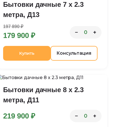
Бытовки дачные 7 х 2.3
метра, Д13
197 890 ₽
−
+
0
179 900 ₽
Консультация
Купить
Бытовки дачные 8 х 2.3
метра, Д11
219 900 ₽
−
+
0