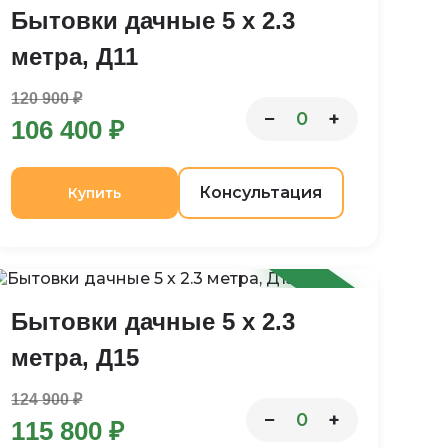
Бытовки дачные 5 х 2.3
метра, Д11
120 900 ₽
−
+
0
106 400 ₽
Консультация
Купить
-7%
Бытовки дачные 5 х 2.3
метра, Д15
124 900 ₽
−
+
0
115 800 ₽