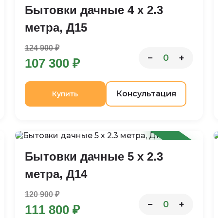
Бытовки дачные 4 х 2.3
метра, Д15
124 900 ₽
−
+
0
107 300 ₽
Консультация
Купить
-8%
Бытовки дачные 5 х 2.3
метра, Д14
120 900 ₽
−
+
0
111 800 ₽