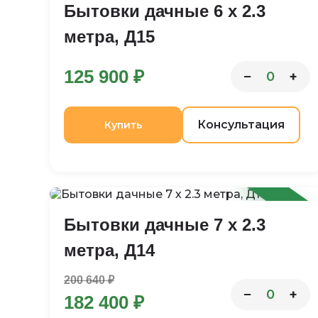
Бытовки дачные 6 х 2.3
метра, Д15
125 900 ₽
−
+
0
Консультация
Купить
-9%
Бытовки дачные 7 х 2.3
метра, Д14
200 640 ₽
−
+
0
182 400 ₽