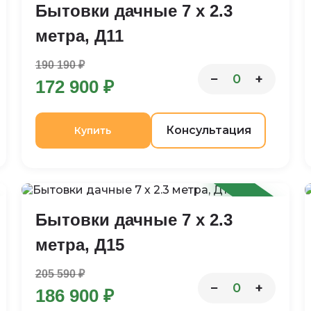
Бытовки дачные 7 х 2.3
метра, Д11
190 190 ₽
−
+
0
172 900 ₽
Консультация
Купить
-9%
Бытовки дачные 7 х 2.3
метра, Д15
205 590 ₽
−
+
0
186 900 ₽