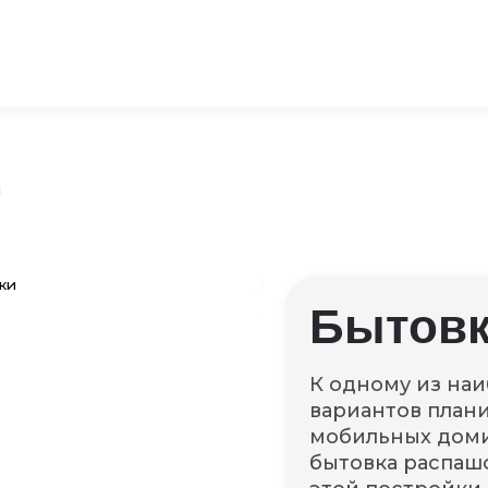
и
Бытовк
К одному из на
вариантов план
мобильных дом
бытовка
распашо