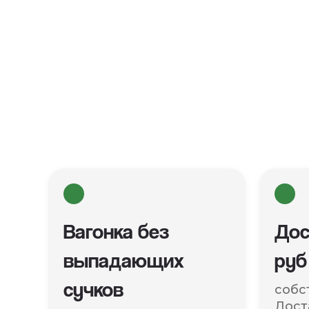
Вагонка без
Дос
выпадающих
руб
сучков
собс
Дост