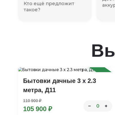
Кто ещё предложит
акку
такое?
Вы
-5%
Бытовки дачные 3 х 2.3
метра, Д11
110 900 ₽
−
+
0
105 900 ₽