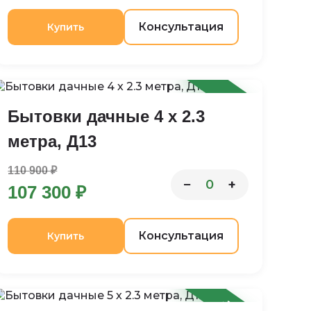
Консультация
Купить
-3%
Бытовки дачные 4 х 2.3
метра, Д13
110 900 ₽
−
+
0
107 300 ₽
Консультация
Купить
-12%