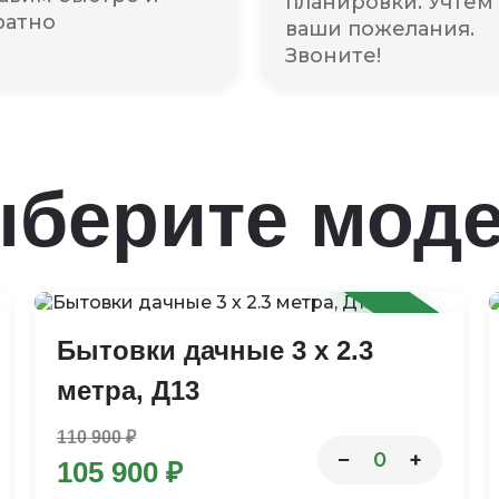
планировки. Учтём
ратно
ваши пожелания.
Звоните!
берите мод
-5%
Бытовки дачные 3 х 2.3
метра, Д13
110 900 ₽
−
+
0
105 900 ₽