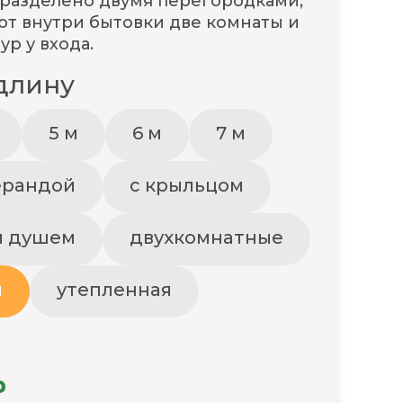
 разделено двумя перегородками,
ют внутри бытовки две комнаты и
р у входа.
длину
5 м
6 м
7 м
ерандой
с крыльцом
и душем
двухкомнатные
и
утепленная
₽