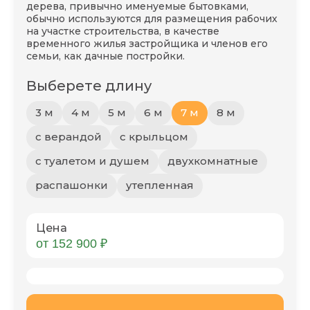
дерева, привычно именуемые бытовками,
обычно используются для размещения рабочих
на участке строительства, в качестве
временного жилья застройщика и членов его
семьи, как дачные постройки.
Выберете длину
3 м
4 м
5 м
6 м
7 м
8 м
с верандой
с крыльцом
с туалетом и душем
двухкомнатные
распашонки
утепленная
Цена
от 152 900 ₽