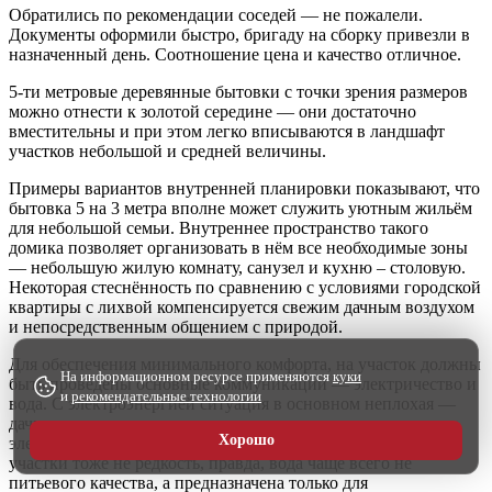
Обратились по рекомендации соседей — не пожалели.
Документы оформили быстро, бригаду на сборку привезли в
назначенный день. Соотношение цена и качество отличное.
5-ти метровые деревянные бытовки с точки зрения размеров
можно отнести к золотой середине — они достаточно
вместительны и при этом легко вписываются в ландшафт
участков небольшой и средней величины.
Примеры вариантов внутренней планировки показывают, что
бытовка 5 на 3 метра вполне может служить уютным жильём
для небольшой семьи. Внутреннее пространство такого
домика позволяет организовать в нём все необходимые зоны
— небольшую жилую комнату, санузел и кухню – столовую.
Некоторая стеснённость по сравнению с условиями городской
квартиры с лихвой компенсируется свежим дачным воздухом
и непосредственным общением с природой.
Для обеспечения минимального комфорта, на участок должны
На информационном ресурсе применяются
куки
быть проведены основные коммуникации — электричество и
и
рекомендательные технологии
вода. С электроэнергией ситуация в основном неплохая —
дачные и садоводческие товарищества в основном
Хорошо
электрифицированы. Коллективная подача воды на дачные
участки тоже не редкость, правда, вода чаще всего не
питьевого качества, а предназначена только для