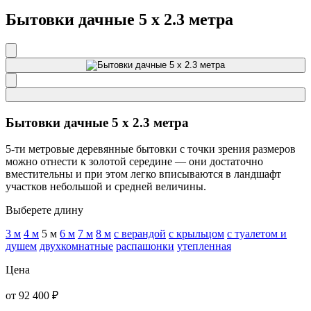
Бытовки дачные 5 х 2.3 метра
Бытовки дачные 5 х 2.3 метра
5-ти метровые деревянные бытовки с точки зрения размеров
можно отнести к золотой середине — они достаточно
вместительны и при этом легко вписываются в ландшафт
участков небольшой и средней величины.
Выберете длину
3 м
4 м
5 м
6 м
7 м
8 м
с верандой
с крыльцом
с туалетом и
душем
двухкомнатные
распашонки
утепленная
Цена
от 92 400 ₽