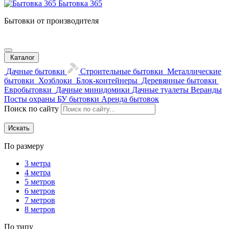
Бытовка 365
Бытовки от производителя
Каталог
Дачные бытовки
Строительные бытовки
Металлические
бытовки
Хозблоки
Блок-контейнеры
Деревянные бытовки
Евробытовки
Дачные минидомики
Дачные туалеты
Веранды
Посты охраны
БУ бытовки
Аренда бытовок
Поиск по сайту
Искать
По размеру
3 метра
4 метра
5 метров
6 метров
7 метров
8 метров
По типу