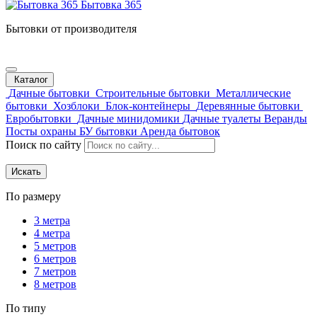
Бытовка 365
Бытовки от производителя
Каталог
Дачные бытовки
Строительные бытовки
Металлические
бытовки
Хозблоки
Блок-контейнеры
Деревянные бытовки
Евробытовки
Дачные минидомики
Дачные туалеты
Веранды
Посты охраны
БУ бытовки
Аренда бытовок
Поиск по сайту
Искать
По размеру
3 метра
4 метра
5 метров
6 метров
7 метров
8 метров
По типу