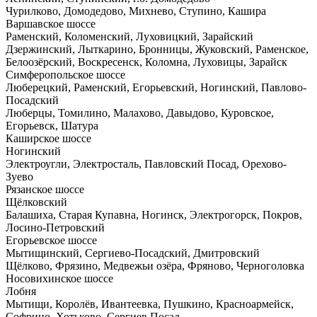
Чурилково, Домодедово, Михнево, Ступино, Кашира
Варшавское шоссе
Раменский, Коломенский, Луховицкий, Зарайский
Дзержинский, Лыткарино, Бронницы, Жуковский, Раменское,
Белоозёрский, Воскресенск, Коломна, Луховицы, Зарайск
Симферопольское шоссе
Люберецкий, Раменский, Егорьевский, Ногинский, Павлово-
Посадский
Люберцы, Томилино, Малахово, Давыдово, Куровское,
Егорьевск, Шатура
Каширское шоссе
Ногинский
Электроугли, Электросталь, Павловский Посад, Орехово-
Зуево
Рязанское шоссе
Щёлковский
Балашиха, Старая Купавна, Ногинск, Электрогорск, Покров,
Лосино-Петровский
Егорьевское шоссе
Мытищинский, Сергиево-Посадский, Дмитровский
Щёлково, Фрязино, Медвежьи озёра, Фряново, Черноголовка
Носовихинское шоссе
Лобня
Мытищи, Королёв, Ивантеевка, Пушкино, Красноармейск,
Софрино, Хотьково, Сергиев Посад