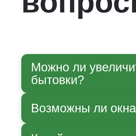
вопро
Можно ли увеличи
бытовки?
Да, по согласованию с мене
Возможны ли окна
производства. Точные параме
Да, возможно.