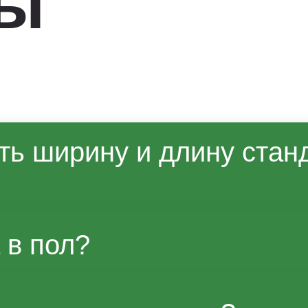
сы
ть ширину и длину стан
джером возможны изменения габарито
 в пол?
тры и влияние на стоимость уточняйт