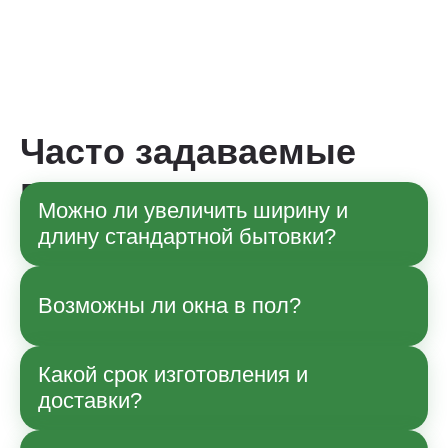
Часто задаваемые
вопросы
Можно ли увеличить ширину и
длину стандартной бытовки?
Да, по согласованию с менеджером
Возможны ли окна в пол?
возможны изменения габаритов в рамках
технологии производства. Точные
параметры и влияние на стоимость
Какой срок изготовления и
Да, возможно.
уточняйте при заказе.
доставки?