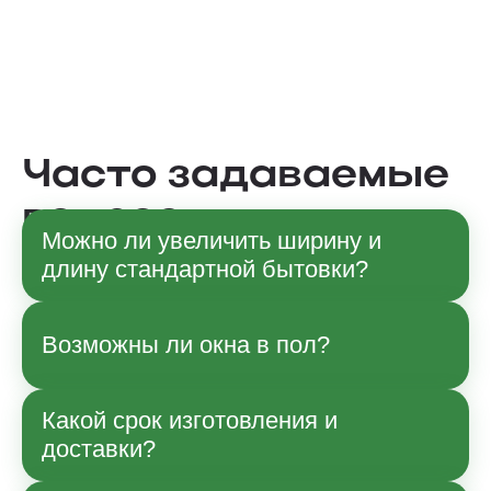
Часто задаваемые
вопросы
Можно ли увеличить ширину и
длину стандартной бытовки?
Да, по согласованию с менеджером
Возможны ли окна в пол?
возможны изменения габаритов в рамках
технологии производства. Точные
параметры и влияние на стоимость
Какой срок изготовления и
Да, возможно.
уточняйте при заказе.
доставки?