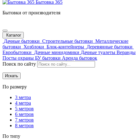
Бытовка 365
Бытовки от производителя
Каталог
Дачные бытовки
Строительные бытовки
Металлические
бытовки
Хозблоки
Блок-контейнеры
Деревянные бытовки
Евробытовки
Дачные минидомики
Дачные туалеты
Веранды
Посты охраны
БУ бытовки
Аренда бытовок
Поиск по сайту
Искать
По размеру
3 метра
4 метра
5 метров
6 метров
7 метров
8 метров
По типу