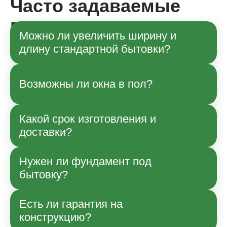
Часто задаваемые
вопросы
Можно ли увеличить ширину и
длину стандартной бытовки?
Да, по согласованию с менеджером
Возможны ли окна в пол?
возможны изменения габаритов в рамках
технологии производства. Точные
параметры и влияние на стоимость
Какой срок изготовления и
Да, возможно.
уточняйте при заказе.
доставки?
Нужен ли фундамент под
Срок зависит от модели и загрузки
бытовку?
производства; ориентиры указаны в
карточке товара. Доставку и сборку
согласуем отдельно по Москве и области.
Есть ли гарантия на
Часто достаточно ровных опор или
конструкцию?
легкого основания; для постоянной