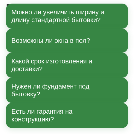
вопросы
Можно ли увеличить ширину и
длину стандартной бытовки?
Да, по согласованию с менеджером
Возможны ли окна в пол?
возможны изменения габаритов в рамках
технологии производства. Точные
параметры и влияние на стоимость
Какой срок изготовления и
Да, возможно.
уточняйте при заказе.
доставки?
Нужен ли фундамент под
Срок зависит от модели и загрузки
бытовку?
производства; ориентиры указаны в
карточке товара. Доставку и сборку
согласуем отдельно по Москве и области.
Есть ли гарантия на
Часто достаточно ровных опор или
конструкцию?
легкого основания; для постоянной
эксплуатации менеджер подскажет
оптимальный вариант под ваш участок.