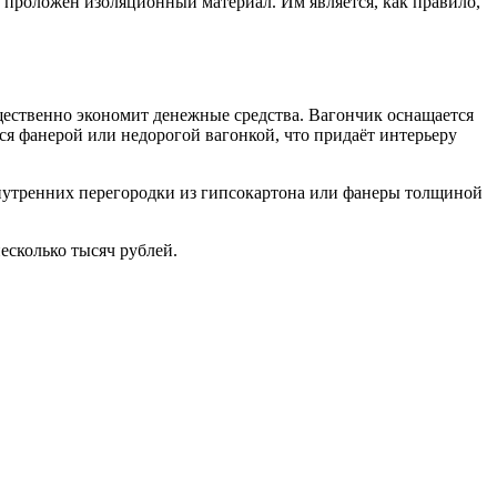
 проложен изоляционный материал. Им является, как правило,
щественно экономит денежные средства. Вагончик оснащается
я фанерой или недорогой вагонкой, что придаёт интерьеру
внутренних перегородки из гипсокартона или фанеры толщиной
есколько тысяч рублей.