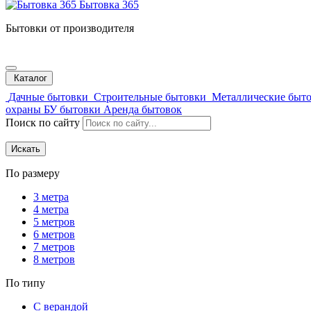
Бытовка 365
Бытовки от производителя
Каталог
Дачные бытовки
Строительные бытовки
Металлические быт
охраны
БУ бытовки
Аренда бытовок
Поиск по сайту
Искать
По размеру
3 метра
4 метра
5 метров
6 метров
7 метров
8 метров
По типу
С верандой