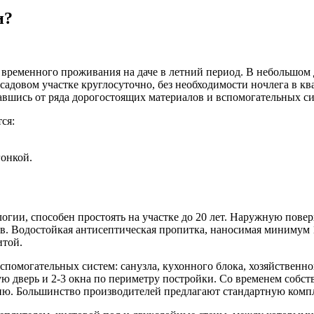
и?
ременного проживания на даче в летний период. В небольшом д
садовом участке круглосуточно, без необходимости ночлега в к
вшись от ряда дорогостоящих материалов и вспомогательных сис
ся:
гонкой.
огии, способен простоять на участке до 20 лет. Наружную пов
в. Водостойкая антисептическая пропитка, наносимая минимум 1
итой.
вспомогательных систем: санузла, кухонного блока, хозяйствен
ю дверь и 2-3 окна по периметру постройки. Со временем собс
нию. Большинство производителей предлагают стандартную ком