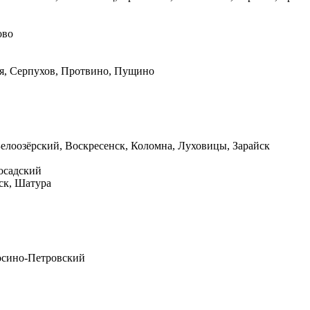
ово
я, Серпухов, Протвино, Пущино
елоозёрский, Воскресенск, Коломна, Луховицы, Зарайск
осадский
ск, Шатура
Лосино-Петровский