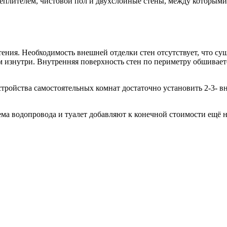
еплителем, чистовой пол и двухслойные стены, между которыми
ения. Необходимость внешней отделки стен отсутствует, что су
 изнутри. Внутренняя поверхность стен по периметру обшиваетс
стройства самостоятельных комнат достаточно установить 2-3- 
ма водопровода и туалет добавляют к конечной стоимости ещё н