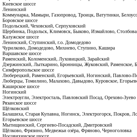
Киевское шоссе
Ленинский
Коммунарка, Мамыри, Газопровод, Троицк, Ватутинки, Белоус
Боровское шоссе
Подольский, Чеховский, Серпуховский
Щербинка, Подольск, Климовск, Быково, Измайлово, Столбова
Калужское шоссе
Ленинский, Ступинский, г.о. Домодедово
Чурилково, Домодедово, Михнево, Ступино, Кашира
Варшавское шоссе
Раменский, Коломенский, Луховицкий, Зарайский
Дзержинский, Лыткарино, Бронницы, Жуковский, Раменское, Б
Симферопольское шоссе
Люберецкий, Раменский, Егорьевский, Ногинский, Павлово-П
Люберцы, Томилино, Малахово, Давыдово, Куровское, Егорьев
Каширское шоссе
Ногинский
Электроугли, Электросталь, Павловский Посад, Орехово-Зуево
Рязанское шоссе
Щёлковский
Балашиха, Старая Купавна, Ногинск, Электрогорск, Покров, 
Егорьевское шоссе
Мытищинский, Сергиево-Посадский, Дмитровский
Щёлково, Фрязино, Медвежьи озёра, Фряново, Черноголовка
Носовихинское шоссе