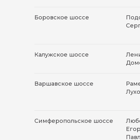
Боровское шоссе
Подо
Сер
Калужское шоссе
Лени
Дом
Варшавское шоссе
Раме
Лухо
Симферопольское шоссе
Люб
Егор
Пав