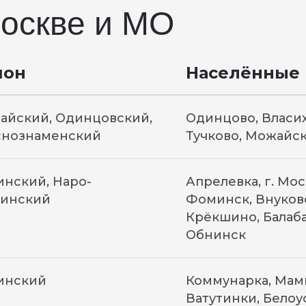
оскве и МО
йон
Населённые
айский, Одинцовский,
Одинцово, Власих
снознаменский
Тучково, Можайск
нский, Наро-
Апрелевка, г. Мо
инский
Фоминск, Внуков
Крёкшино, Балаба
Обнинск
инский
Коммунарка, Мамы
Ватутинки, Белоу