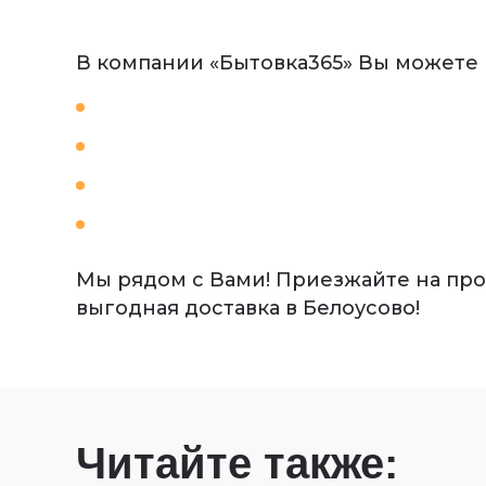
В компании «Бытовка365» Вы можете
блок-контейнеры металлические
деревянные бытовки для дачи
строительные бытовки и хозблоки
металлические бытовки вагончики
Мы рядом с Вами! Приезжайте на прои
выгодная доставка в Белоусово!
Читайте также: