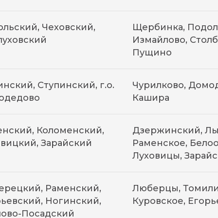
льский, Чеховский,
Щербинка, Подоль
пуховский
Измайлово, Столб
Пущино
нский, Ступинский, г.о.
Чурилково, Домод
одедово
Кашира
нский, Коломенский,
Дзержинский, Лы
вицкий, Зарайский
Раменское, Белоо
Луховицы, Зарайс
ерецкий, Раменский,
Люберцы, Томили
ьевский, Ногинский,
Куровское, Егорь
лово-Посадский