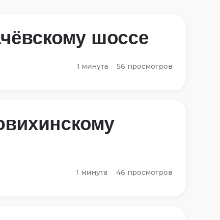
ачёвскому шоссе
1 минута
56 просмотров
овихинскому
1 минута
46 просмотров