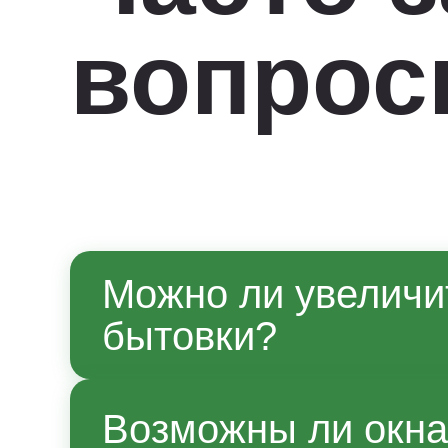
вопро
Можно ли увеличи
бытовки?
Да, по согласованию с мене
Возможны ли окна
производства. Точные параме