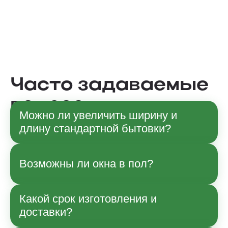
Часто задаваемые
вопросы
Можно ли увеличить ширину и
длину стандартной бытовки?
Да, по согласованию с менеджером
Возможны ли окна в пол?
возможны изменения габаритов в рамках
технологии производства. Точные
параметры и влияние на стоимость
Какой срок изготовления и
Да, возможно.
уточняйте при заказе.
доставки?