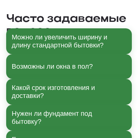
Часто задаваемые
вопросы
Можно ли увеличить ширину и
длину стандартной бытовки?
Да, по согласованию с менеджером
Возможны ли окна в пол?
возможны изменения габаритов в рамках
технологии производства. Точные
параметры и влияние на стоимость
Какой срок изготовления и
Да, возможно.
уточняйте при заказе.
доставки?
Нужен ли фундамент под
Срок зависит от модели и загрузки
бытовку?
производства; ориентиры указаны в
карточке товара. Доставку и сборку
согласуем отдельно по Москве и области.