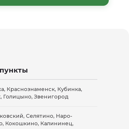
вки и комплектации —
 пункты
а, Краснознаменск, Кубинка,
, Голицыно, Звенигород
сковский, Селятино, Наро-
о, Кокошкино, Калининец,