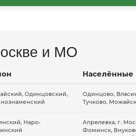
я в договоре и зависят от типа быто
оформлении заказа.
оскве и МО
йон
Населённые
айский, Одинцовский,
Одинцово, Власих
снознаменский
Тучково, Можайск
нский, Наро-
Апрелевка, г. Мо
инский
Фоминск, Внуков