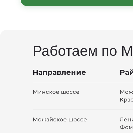
Условия гарантии фиксируютс
уточняйте у менеджера при 
Работаем по М
Направление
Ра
Минское шоссе
Мож
Кра
Можайское шоссе
Лени
Фом