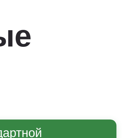
ые
дартной