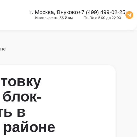
г. Москва, Внуково
+7 (499) 499-02-25
Киевское ш., 36-й км
Пн-Вс с 8:00 до 22:00
оне
товку
блок-
ть в
 районе