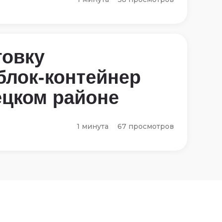
овку
блок-контейнер
ецком районе
1 минута
67 просмотров