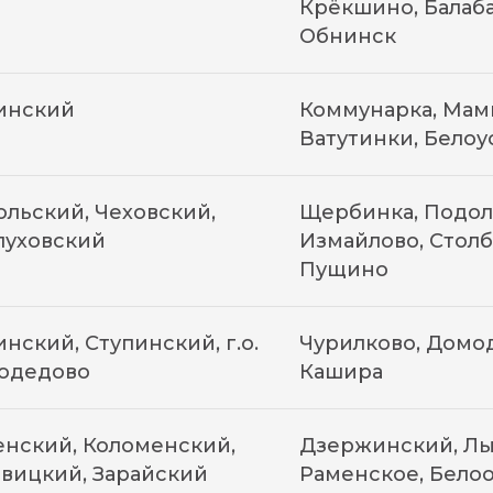
Крёкшино, Балаба
Обнинск
инский
Коммунарка, Мамы
Ватутинки, Белоу
льский, Чеховский,
Щербинка, Подоль
пуховский
Измайлово, Столб
Пущино
нский, Ступинский, г.о.
Чурилково, Домод
одедово
Кашира
нский, Коломенский,
Дзержинский, Лы
вицкий, Зарайский
Раменское, Белоо