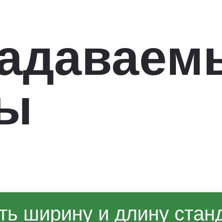
задаваем
сы
ть ширину и длину стан