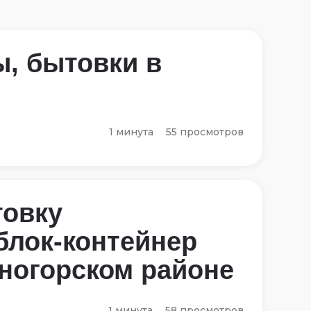
ы, бытовки в
1 минута
55 просмотров
овку
блок-контейнер
чногорском районе
1 минута
58 просмотров