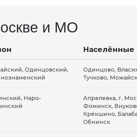
оскве и МО
йон
Населённые
айский, Одинцовский,
Одинцово, Власих
снознаменский
Тучково, Можайск
нский, Наро-
Апрелевка, г. Мо
инский
Фоминск, Внуков
Крёкшино, Балаба
Обнинск