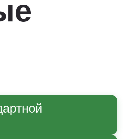
ые
дартной