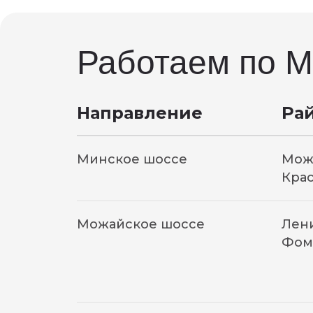
Работаем по М
Направление
Ра
Минское шоссе
Мож
Кра
Можайское шоссе
Лени
Фом