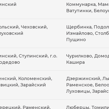
инский
Коммунарка, Мамы
Ватутинки, Белоу
льский, Чеховский,
Щербинка, Подоль
пуховский
Измайлово, Столб
Пущино
нский, Ступинский, г.о.
Чурилково, Домод
одедово
Кашира
нский, Коломенский,
Дзержинский, Лы
вицкий, Зарайский
Раменское, Белоо
Луховицы, Зарайс
ерецкий, Раменский,
Люберцы, Томили