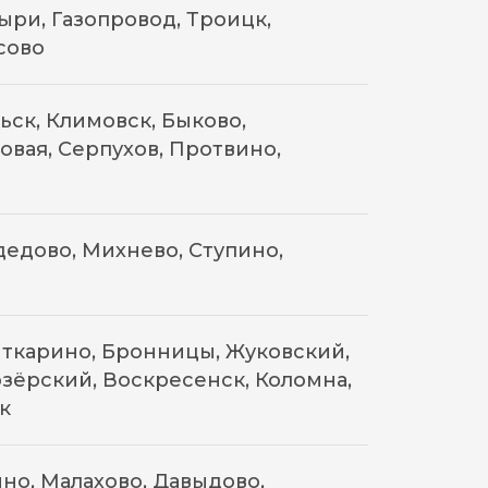
ри, Газопровод, Троицк,
сово
ск, Климовск, Быково,
овая, Серпухов, Протвино,
едово, Михнево, Ступино,
ткарино, Бронницы, Жуковский,
зёрский, Воскресенск, Коломна,
к
но, Малахово, Давыдово,