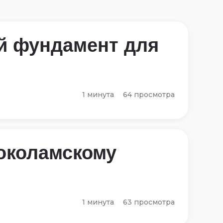
й фундамент для
1 минута
64 просмотра
околамскому
1 минута
63 просмотра