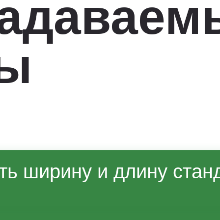
задаваем
сы
ть ширину и длину стан