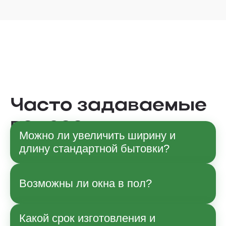
Часто задаваемые
вопросы
Можно ли увеличить ширину и
длину стандартной бытовки?
Да, по согласованию с менеджером
Возможны ли окна в пол?
возможны изменения габаритов в рамках
технологии производства. Точные
параметры и влияние на стоимость
Какой срок изготовления и
Да, возможно.
уточняйте при заказе.