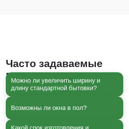
Часто задаваемые
вопросы
Можно ли увеличить ширину и
длину стандартной бытовки?
Да, по согласованию с менеджером
Возможны ли окна в пол?
возможны изменения габаритов в рамках
технологии производства. Точные
параметры и влияние на стоимость
Какой срок изготовления и
Да, возможно.