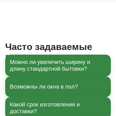
Часто задаваемые
вопросы
Можно ли увеличить ширину и
длину стандартной бытовки?
Да, по согласованию с менеджером
Возможны ли окна в пол?
возможны изменения габаритов в рамках
технологии производства. Точные
параметры и влияние на стоимость
Какой срок изготовления и
Да, возможно.
уточняйте при заказе.
доставки?