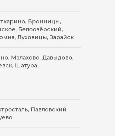
ткарино, Бронницы,
ское, Белоозёрский,
омна, Луховицы, Зарайск
о, Малахово, Давыдово,
евск, Шатура
ктросталь, Павловский
уево