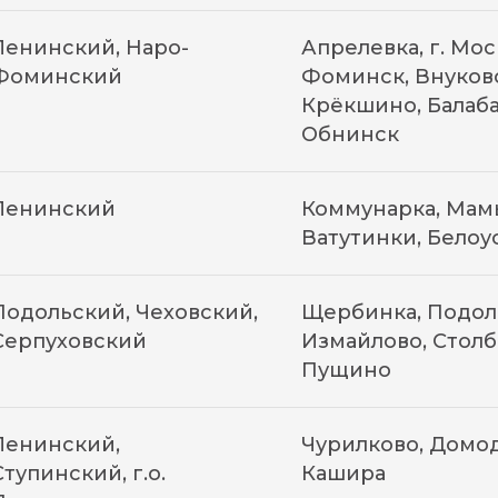
Ленинский, Наро-
Апрелевка, г. Мос
Фоминский
Фоминск, Внуково
Крёкшино, Балаба
Обнинск
Ленинский
Коммунарка, Мамы
Ватутинки, Белоу
Подольский, Чеховский,
Щербинка, Подоль
Серпуховский
Измайлово, Столб
Пущино
Ленинский,
Чурилково, Домод
Ступинский, г.о.
Кашира