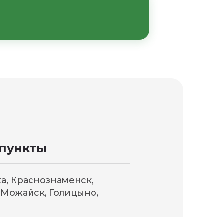
постоянной
д ваш участок.
 бытовки и
каза.
пункты
а, Краснознаменск,
, Можайск, Голицыно,