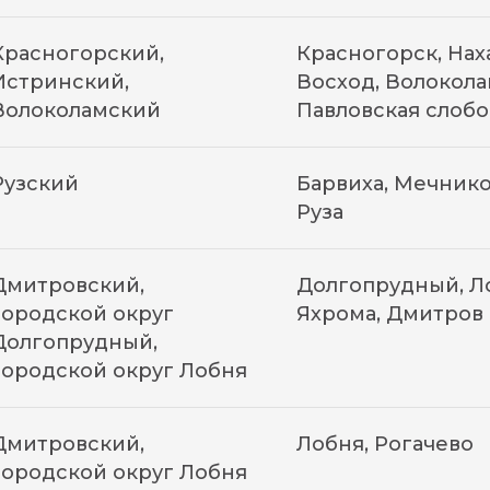
Красногорский,
Красногорск, Нах
Истринский,
Восход, Волокола
Волоколамский
Павловская слобо
Рузский
Барвиха, Мечнико
Руза
Дмитровский,
Долгопрудный, Ло
городской округ
Яхрома, Дмитров
Долгопрудный,
городской округ Лобня
Дмитровский,
Лобня, Рогачево
городской округ Лобня