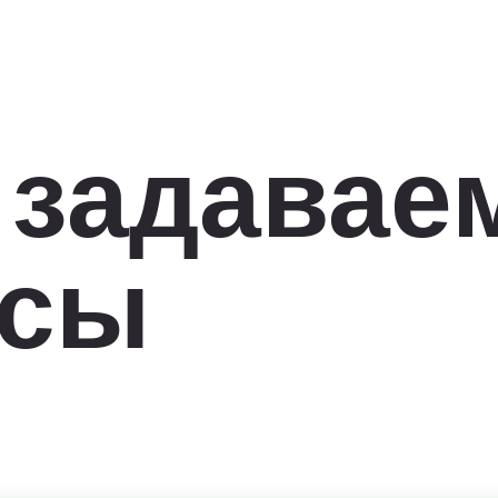
 задавае
осы