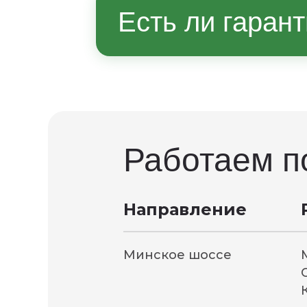
Часто достаточно ровн
Есть ли гаран
эксплуатации менедже
Условия гарантии фикс
комплектации — уточн
Работаем п
Направление
Минское шоссе