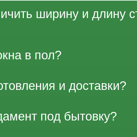
ичить ширину и длину с
 менеджером возможны изменения габ
кна в пол?
ва. Точные параметры и влияние на с
отовления и доставки?
и и загрузки производства; ориентиры
амент под бытовку?
рку согласуем отдельно по Москве и о