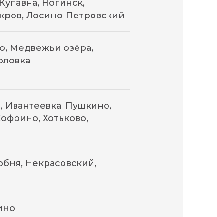
Купавна, Ногинск,
окров, Лосино-Петровский
о, Медвежьи озёра,
оловка
 Ивантеевка, Пушкино,
офрино, Хотьково,
бня, Некрасовский,
ино