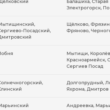
Щёлковский
Балашиха, Старая 
Электрогорск, П
Мытищинский,
Щёлково, Фрязин
Сергиево-Посадский,
Фряново, Черног
Дмитровский
Лобня
Мытищи, Королёв,
Красноармейск, С
Сергиев Посад
Солнечногорский,
Долгопрудный, Ло
Клинский
Яхрома, Дмитров
Марьинский
Андреевка, Марь